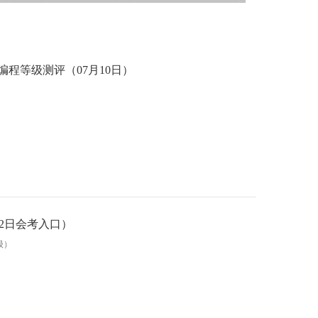
C++编程等级测评（07月10日）
12日会考入口）
级）