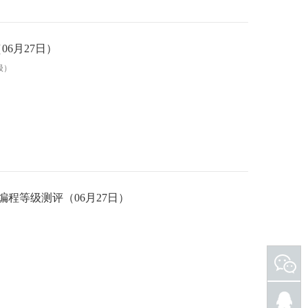
06月27日）
级）
扫
描
二
维
码
C++编程等级测评（06月27日）
关
注
微
信
公
众
号