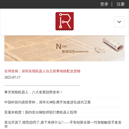
登录
注册
Toggle
navigat
全球首例，深圳实现机器人自主搭乘地铁配送货物
2025-07-17
事关智能机器人，八大发展趋势发布！
中国科技问鼎世界杯，清华火神队携手加速进化成功卫冕
亚毫米精度！国内首台钢轨焊筋打磨机器人投用
算法开源了,模型趋同了,接下来拼什么?——手智创新全新一代智能触觉手套发
布