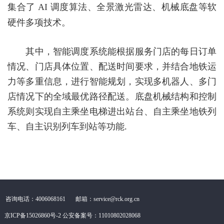
集合了
AI
调度算法、全景激光雷达、机械底盘
等软
硬件多项技术。
其中，智能调度系统能根据服务门店的每日订单
情况、门店具体位置、配送时间要求，并结合
地铁运
力等多重信息
，进行智能规划，实现
多机器人、多门
店情况下的全域最优路径配送
。底盘机械结构和控制
系统则实现
自主乘坐电梯进出站台、自主乘坐地铁列
车、自主识别列车到站
等功能
.
咨询电话：4006068161
邮箱：service@rck.org.cn
京ICP备15026860号-2
公安备案号：11010802028068