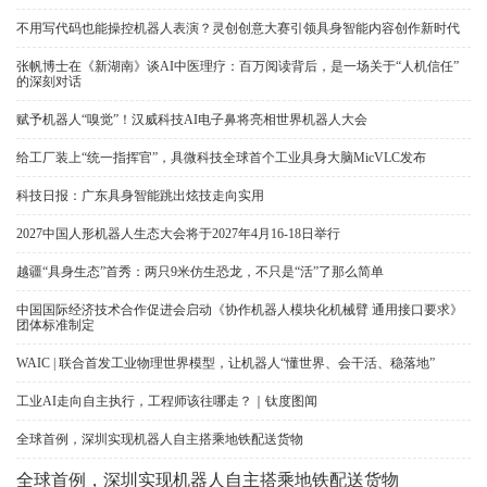
不用写代码也能操控机器人表演？灵创创意大赛引领具身智能内容创作新时代
张帆博士在《新湖南》谈AI中医理疗：百万阅读背后，是一场关于“人机信任”
的深刻对话
赋予机器人“嗅觉”！汉威科技AI电子鼻将亮相世界机器人大会
给工厂装上“统一指挥官”，具微科技全球首个工业具身大脑MicVLC发布
科技日报：广东具身智能跳出炫技走向实用
2027中国人形机器人生态大会将于2027年4月16-18日举行
越疆“具身生态”首秀：两只9米仿生恐龙，不只是“活”了那么简单
中国国际经济技术合作促进会启动《协作机器人模块化机械臂 通用接口要求》
团体标准制定
WAIC | 联合首发工业物理世界模型，让机器人“懂世界、会干活、稳落地”
工业AI走向自主执行，工程师该往哪走？｜钛度图闻
全球首例，深圳实现机器人自主搭乘地铁配送货物
全球首例，深圳实现机器人自主搭乘地铁配送货物