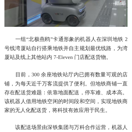
一组
“北极燕鸥”卡通形象的机器人在深圳地铁
2
号线湾厦站
自行搭乘地铁并自主规划最优线路
，为湾
厦站及线上其他站内
7-Eleven
门店配送货物。
目前，
300
余座地铁站厅内已拥有数量可观的店
铺，为每天近千万客流提供了便利。但地铁商铺一直
存在配送货难题：依靠地面配送，停车难、成本高。
该机器人
借用地铁空闲的时间段和空间
，实现地铁商
家的无人化配送货，将科技有效
应用
于民生。
该配送场景由深铁集团与万科合作运营，机器人