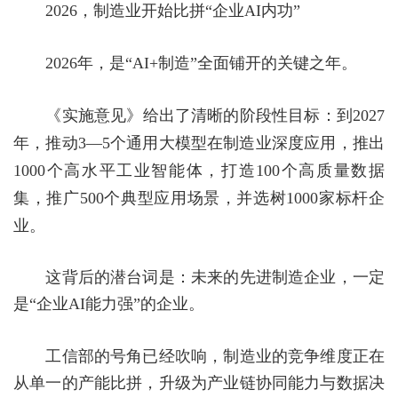
2026
，制造业开始比拼“企业
AI
内功”
2026
年，是“
AI+
制造”全面铺开的关键之年。
《实施意见》给出了清晰的阶段性目标：到
2027
年，推动
3
—
5
个通用大模型在制造业深度应用，推出
1000
个高水平工业智能体，打造
100
个高质量数据
集，推广
500
个典型应用场景，并选树
1000
家标杆企
业。
这背后的潜台词是：未来的先进制造企业，一定
是
“企业
AI
能力强”的企业。
工信部的号角已经吹响，制造业的竞争维度正在
从单一的产能比拼，升级为产业链协同能力与数据决