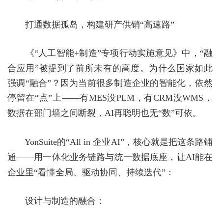
打通数据孤岛，构建研产供销
“高速路”
《
“人工智能
+
制造”专项行动实施意见》中，“融
合应用”被提到了前所未有的高度。为什么国家如此
强调“融合”？因为当前很多制造企业的智能化，依然
停留在“点”上——有
MES
没
PLM
，有
CRM
没
WMS
，
数据在部门墙之间断裂，
AI
再聪明也无“数”可依。
YonSuite
的“
All in
企业
AI
”，核心就是把这条路铺
通——用一体化业务链路与统一数据底座，让
AI
能在
企业里“看懂全局、驱动协同、持续迭代”：
设计与制造的融合：